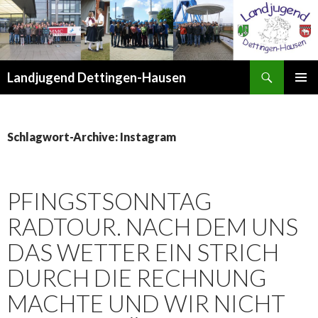
Suchen
Landjugend Dettingen-Hausen
ZUM
PRIMÄR
INHALT
MENÜ
SPRINGEN
Schlagwort-Archive: Instagram
PFINGSTSONNTAG
RADTOUR. NACH DEM UNS
DAS WETTER EIN STRICH
DURCH DIE RECHNUNG
MACHTE UND WIR NICHT