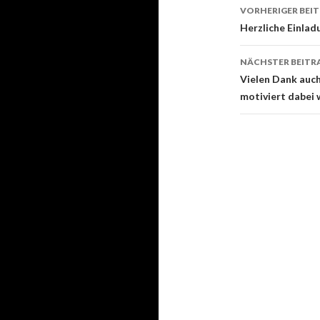
Beitrags-
VORHERIGER BEI
Navigati
Herzliche Einlad
NÄCHSTER BEITR
Vielen Dank auch
motiviert dabei