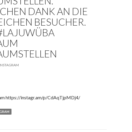
UMSTELLEN.
CHEN DANK AN DIE
EICHEN BESUCHER.
 #LAJUWÜBA
AUM
AUMSTELLEN
INSTAGRAM
ram https://instagr.am/p/CdAqTjpMDj4/
AGRAM