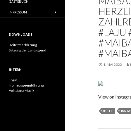
MAIBA
GÄSTEBUCH
HERZLI
IMPRESSUM
ZAHLR
#LAJU
DOWNLOADS
#MAIB
Beitrittserklärung
#MAIB
Satzung der Landjugend
1. MAI 2022
INTERN
Login
Homepageeinführung
Volkstanz Musik
View on Instag
IFTTT
INST