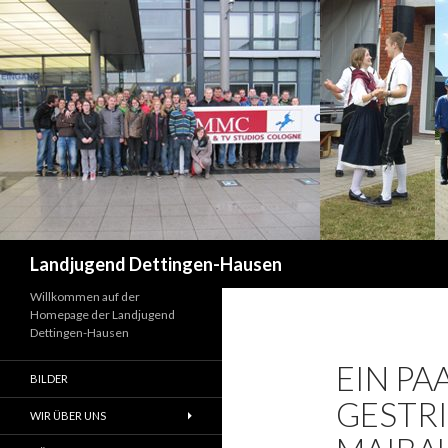
Suchen
Landjugend Dettingen-Hausen
Willkommen auf der
Homepage der Landjugend
Dettingen-Hausen
EIN P
BILDER
GESTR
WIR ÜBER UNS