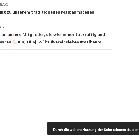
TRAG
on
ung zu unserem traditionellen Maibaumstellen
AG
 an unsere Mitglieder, die wie immer tatkräftig und
 waren
#laju #lajuwüba #vereinsleben #maibaum
Durch die weitere Nutzung der Seite stimmst du de