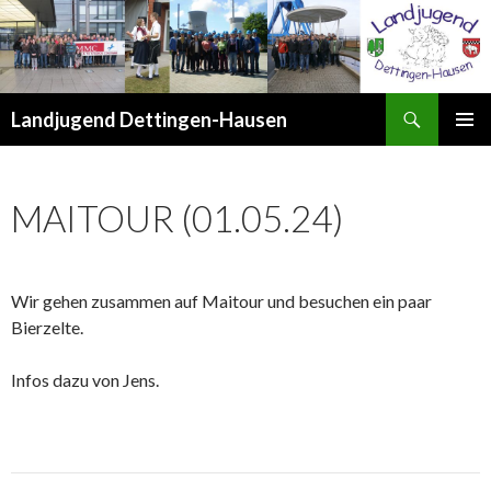
Suchen
Landjugend Dettingen-Hausen
ZUM
PRIMÄR
INHALT
MENÜ
SPRINGEN
MAITOUR (01.05.24)
Wir gehen zusammen auf Maitour und besuchen ein paar
Bierzelte.
Infos dazu von Jens.
Beitrags-