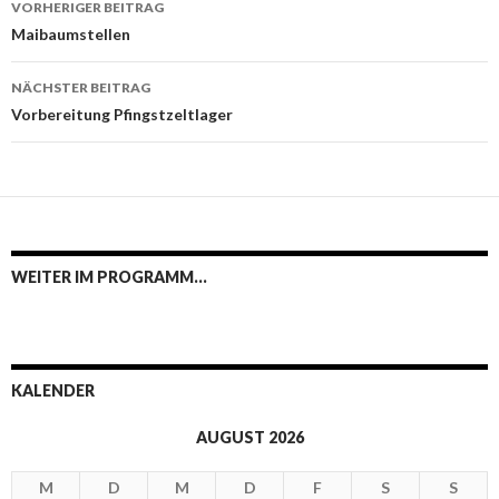
VORHERIGER BEITRAG
Navigation
Maibaumstellen
NÄCHSTER BEITRAG
Vorbereitung Pfingstzeltlager
WEITER IM PROGRAMM…
KALENDER
AUGUST 2026
M
D
M
D
F
S
S