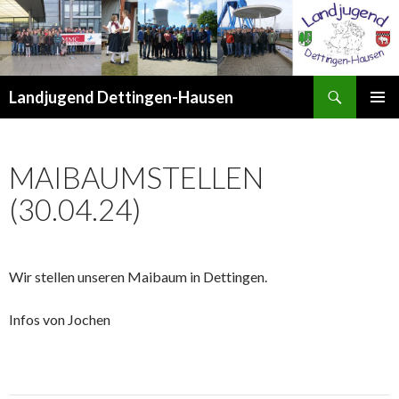
Suchen
Landjugend Dettingen-Hausen
ZUM
PRIMÄR
INHALT
MENÜ
SPRINGEN
MAIBAUMSTELLEN
(30.04.24)
Wir stellen unseren Maibaum in Dettingen.
Infos von Jochen