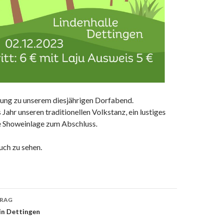
dung zu unserem diesjährigen Dorfabend.
 Jahr unseren traditionellen Volkstanz, ein lustiges
e Showeinlage zum Abschluss.
uch zu sehen.
TRAG
on
in Dettingen