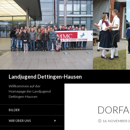
Suchen
Landjugend Dettingen-Hausen
Willkommen auf der
Homepage der Landjugend
Dettingen-Hausen
DORFA
BILDER
WIR ÜBER UNS
16. NOVEMBER 