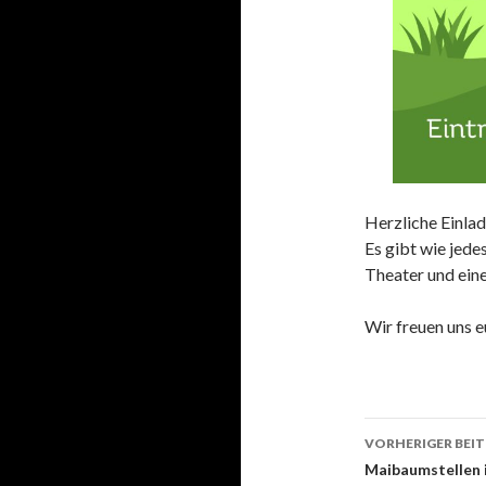
Herzliche Einla
Es gibt wie jedes
Theater und ein
Wir freuen uns e
Beitrags-
VORHERIGER BEI
Navigati
Maibaumstellen 