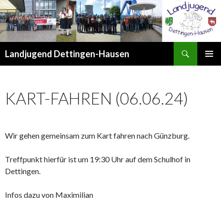
Suchen
Landjugend Dettingen-Hausen
ZUM
PRIMÄR
INHALT
MENÜ
SPRINGEN
KART-FAHREN (06.06.24)
Wir gehen gemeinsam zum Kart fahren nach Günzburg.
Treffpunkt hierfür ist um 19:30 Uhr auf dem Schulhof in
Dettingen.
Infos dazu von Maximilian