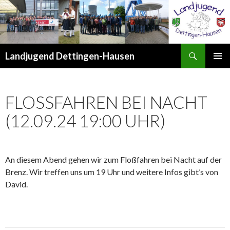
Suchen
Landjugend Dettingen-Hausen
ZUM
PRIMÄR
INHALT
MENÜ
SPRINGEN
FLOSSFAHREN BEI NACHT (
12.09.24 19:00 UHR)
An diesem Abend gehen wir zum Floßfahren bei Nacht auf der
Brenz. Wir treffen uns um 19 Uhr und weitere Infos gibt’s von
David.