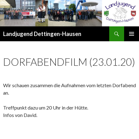
Suchen
Landjugend Dettingen-Hausen
ZUM
PRIMÄR
INHALT
MENÜ
SPRINGEN
DORFABENDFILM (23.01.20)
Wir schauen zusammen die Aufnahmen vom letzten Dorfabend
an.
Treffpunkt dazu um 20 Uhr in der Hütte.
Infos von David.