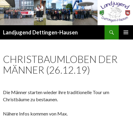
Suchen
Landjugend Dettingen-Hausen
ZUM
PRIMÄR
INHALT
MENÜ
SPRINGEN
CHRISTBAUMLOBEN DER
MÄNNER (26.12.19)
Die Männer starten wieder ihre traditionelle Tour um
Christbäume zu bestaunen.
Nähere Infos kommen von Max.