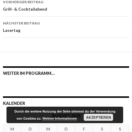
VORHERIGER BEITRAG
Navigation
Grill- & Cocktailabend
NÄCHSTER BEITRAG
Lasertag
WEITER IM PROGRAMM…
KALENDER
Durch die weitere Nutzung der Seite stimmst du der Verwendung
AUGUST 2026
AKZEPTIEREN
von Cookies zu.
Weitere Informationen
M
D
M
D
F
S
S