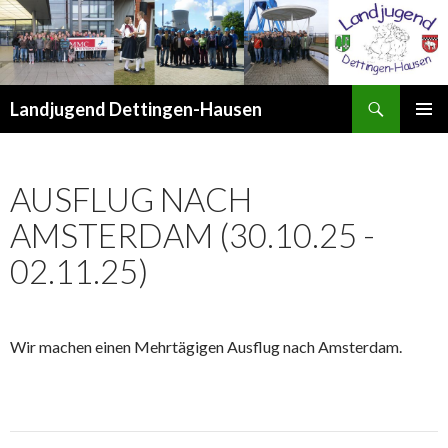
Suchen
Landjugend Dettingen-Hausen
ZUM
PRIMÄR
INHALT
MENÜ
SPRINGEN
AUSFLUG NACH
AMSTERDAM (30.10.25 -
02.11.25)
Wir machen einen Mehrtägigen Ausflug nach Amsterdam.
Beitrags-